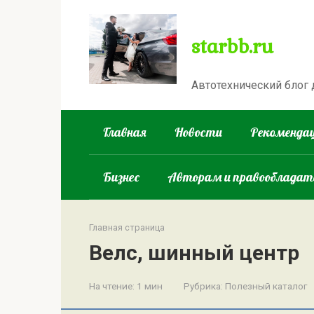
Перейти
к
starbb.ru
контенту
Автотехнический блог
Главная
Новости
Рекомендац
Бизнес
Авторам и правооблада
Главная страница
Велс, шинный центр
На чтение:
1 мин
Рубрика:
Полезный каталог