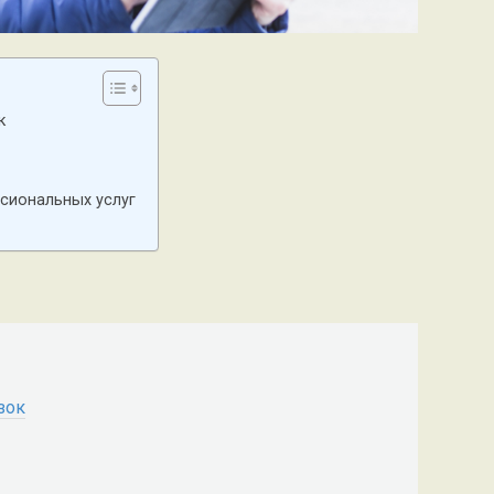
к
сиональных услуг
зок