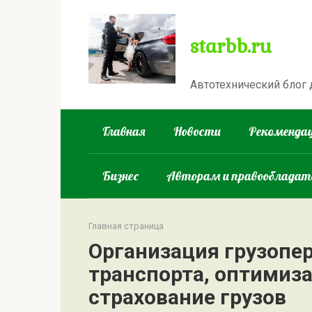
Перейти
к
starbb.ru
контенту
Автотехнический блог
Главная
Новости
Рекомендац
Бизнес
Авторам и правооблада
Главная страница
Организация грузопе
транспорта, оптимиз
страхование грузов