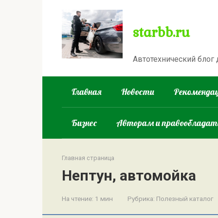
Перейти
к
starbb.ru
контенту
Автотехнический блог
Главная
Новости
Рекомендац
Бизнес
Авторам и правооблада
Главная страница
Нептун, автомойка
На чтение:
1 мин
Рубрика:
Полезный каталог