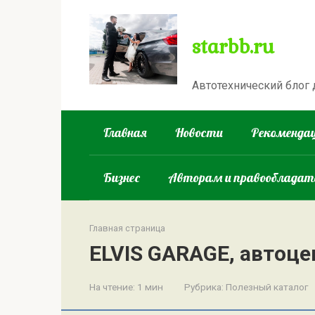
Перейти
к
starbb.ru
контенту
Автотехнический блог
Главная
Новости
Рекомендац
Бизнес
Авторам и правооблада
Главная страница
ELVIS GARAGE, автоце
На чтение:
1 мин
Рубрика:
Полезный каталог