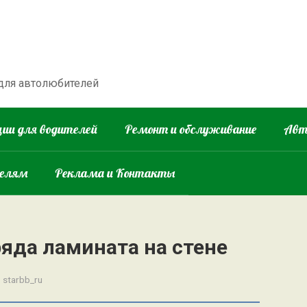
 для автолюбителей
ии для водителей
Ремонт и обслуживание
Авт
телям
Реклама и Контакты
яда ламината на стене
:
starbb_ru