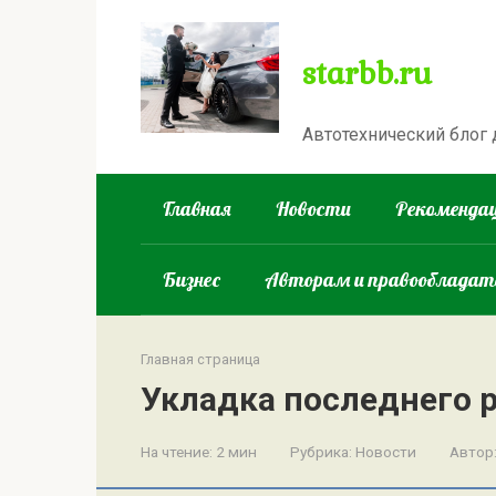
Перейти
к
starbb.ru
контенту
Автотехнический блог
Главная
Новости
Рекомендац
Бизнес
Авторам и правооблада
Главная страница
Укладка последнего р
На чтение:
2 мин
Рубрика:
Новости
Автор