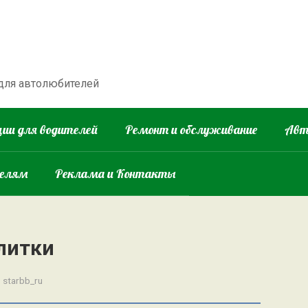
 для автолюбителей
ии для водителей
Ремонт и обслуживание
Авт
телям
Реклама и Контакты
литки
:
starbb_ru