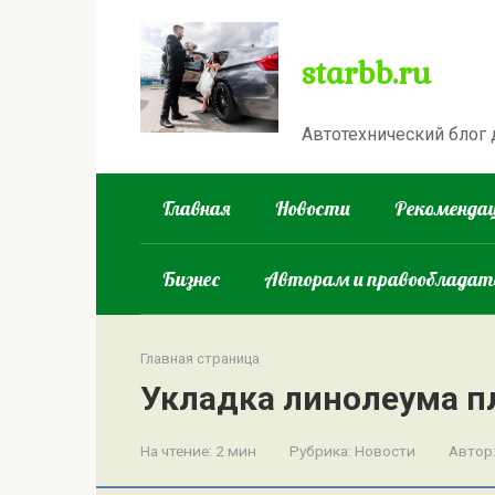
Перейти
к
starbb.ru
контенту
Автотехнический блог
Главная
Новости
Рекомендац
Бизнес
Авторам и правооблада
Главная страница
Укладка линолеума п
На чтение:
2 мин
Рубрика:
Новости
Автор