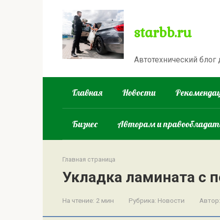
Перейти
к
starbb.ru
контенту
Автотехнический блог
Главная
Новости
Рекомендац
Бизнес
Авторам и правооблада
Главная страница
Укладка ламината с 
На чтение:
2 мин
Рубрика:
Новости
Автор