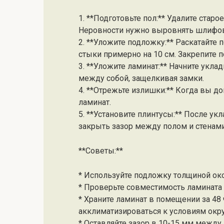
1. **Подготовьте пол:** Удалите старо
Неровности нужно выровнять шлифо
2. **Уложите подложку:** Раскатайте
стыки примерно на 10 см. Закрепите 
3. **Уложите ламинат:** Начните укла
между собой, защелкивая замки.
4. **Отрежьте излишки:** Когда вы д
ламинат.
5. **Установите плинтусы:** После ук
закрыть зазор между полом и стенами
**Советы:**
* Используйте подложку толщиной око
* Проверьте совместимость ламината
* Храните ламинат в помещении за 48 
акклиматизироваться к условиям ок
* Оставляйте зазор в 10-15 мм между