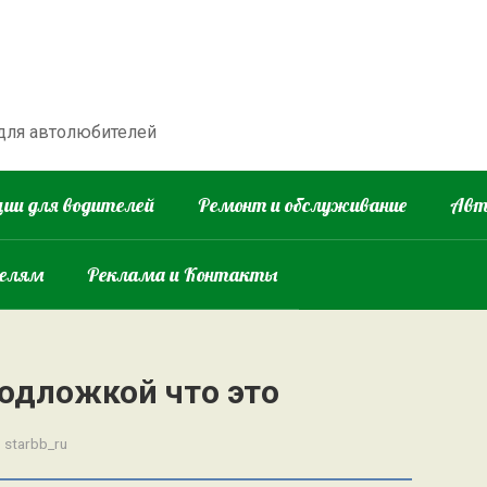
 для автолюбителей
ии для водителей
Ремонт и обслуживание
Авт
телям
Реклама и Контакты
подложкой что это
:
starbb_ru