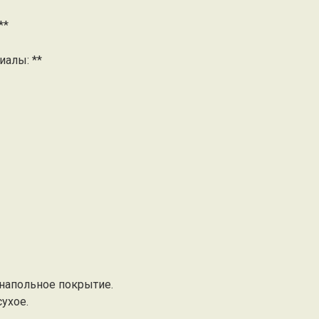
**
иалы: **
 напольное покрытие.
сухое.