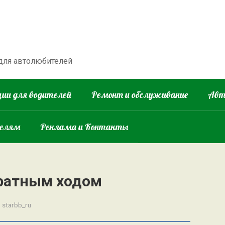
 для автолюбителей
ии для водителей
Ремонт и обслуживание
Авт
телям
Реклама и Контакты
братным ходом
:
starbb_ru