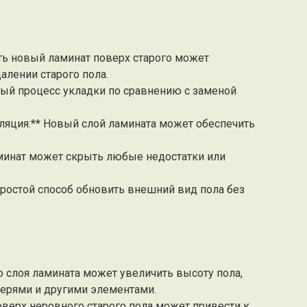
ть новый ламинат поверх старого может
алении старого пола.
трый процесс укладки по сравнению с заменой
оляция:** Новый слой ламината может обеспечить
аминат может скрыть любые недостатки или
простой способ обновить внешний вид пола без
 слоя ламината может увеличить высоту пола,
верями и другими элементами.
поверх неровного старого пола может привести к