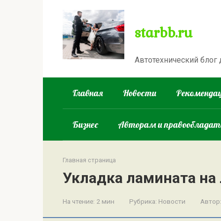
Перейти
к
starbb.ru
контенту
Автотехнический блог
Главная
Новости
Рекомендац
Бизнес
Авторам и правооблада
Главная страница
Укладка ламината на
На чтение:
2 мин
Рубрика:
Новости
Автор