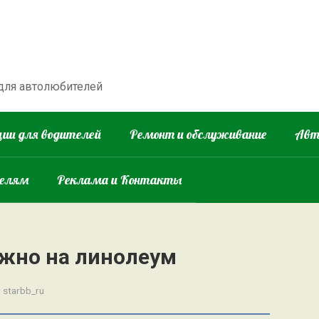
 для автолюбителей
ии для водителей
Ремонт и обслуживание
Авт
телям
Реклама и Контакты
жно на линолеум
:
starbb_ru