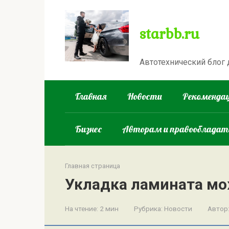
Перейти
к
starbb.ru
контенту
Автотехнический блог
Главная
Новости
Рекомендац
Бизнес
Авторам и правооблада
Главная страница
Укладка ламината мо
На чтение:
2 мин
Рубрика:
Новости
Автор