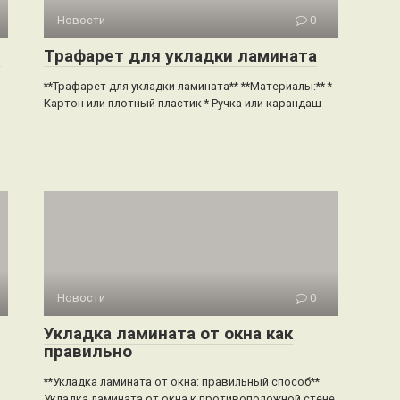
Новости
0
й
Трафарет для укладки ламината
**Трафарет для укладки ламината** **Материалы:** *
Картон или плотный пластик * Ручка или карандаш
Новости
0
Укладка ламината от окна как
правильно
**Укладка ламината от окна: правильный способ**
Укладка ламината от окна к противоположной стене