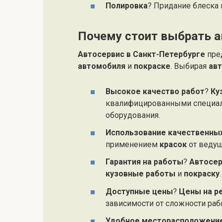
Полировка
? Придание блеска 
Почему стоит выбрать а
Автосервис в Санкт-Петербурге
пред
автомобиля
и
покраске
. Выбирая
ав
Высокое качество работ
?
Ку
квалифицированными специал
оборудования.
Использование качественны
применением
красок
от ведущ
Гарантия на работы
?
Автосе
кузовные работы
и
покраску
.
Доступные цены
?
Цены на р
зависимости от сложности раб
Удобное месторасположени