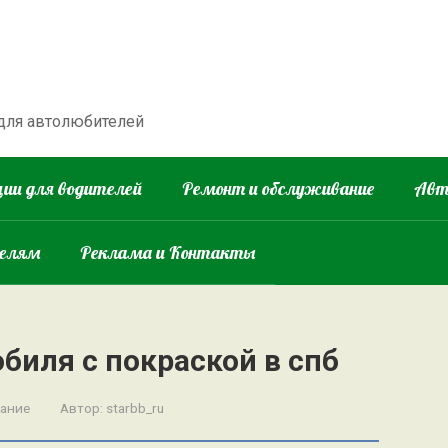
 для автолюбителей
ии для водителей
Ремонт и обслуживание
Авт
телям
Реклама и Контакты
биля с покраской в спб
вание
Автор:
starbb_ru