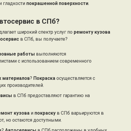
и гладкости
покрашенной поверхности
.
втосервис в СПб?
лагает широкий спектр услуг по
ремонту кузова
тосервис
в СПб, вы получаете?
зовные работы
выполняются
истами с использованием современного
х материалов
?
Покраска
осуществляется с
их производителей.
рвисы
в СПб предоставляют гарантию на
емонт кузова
и
покраску
в СПб варьируются в
от, но остаются доступными.
е
?
Автосервисы
в СПб расположены в удобных