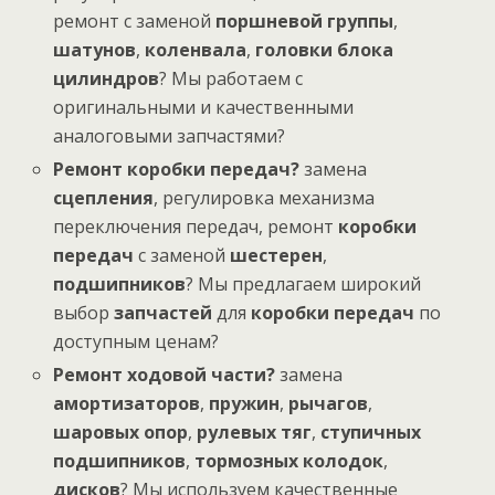
ремонт с заменой
поршневой группы
,
шатунов
,
коленвала
,
головки блока
цилиндров
? Мы работаем с
оригинальными и качественными
аналоговыми запчастями?
Ремонт коробки передач?
замена
сцепления
, регулировка механизма
переключения передач, ремонт
коробки
передач
с заменой
шестерен
,
подшипников
? Мы предлагаем широкий
выбор
запчастей
для
коробки передач
по
доступным ценам?
Ремонт ходовой части?
замена
амортизаторов
,
пружин
,
рычагов
,
шаровых опор
,
рулевых тяг
,
ступичных
подшипников
,
тормозных колодок
,
дисков
? Мы используем качественные