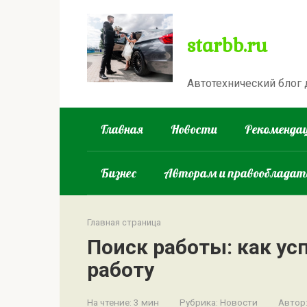
Перейти
к
starbb.ru
контенту
Автотехнический блог
Главная
Новости
Рекомендац
Бизнес
Авторам и правооблада
Главная страница
Поиск работы: как ус
работу
На чтение:
3 мин
Рубрика:
Новости
Автор