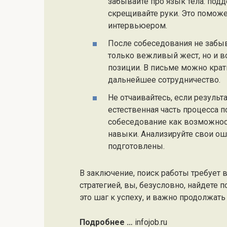
забывайте про язык тела: подд
скрещивайте руки. Это поможе
интервьюером.
После собеседования не забыв
только вежливый жест, но и в
позиции. В письме можно крат
дальнейшее сотрудничество.
Не отчаивайтесь, если результ
естественная часть процесса 
собеседование как возможност
навыки. Анализируйте свои ош
подготовлены.
В заключение, поиск работы требует 
стратегией, вы, безусловно, найдете 
это шаг к успеху, и важно продолжать
Подробнее …
infojob.ru