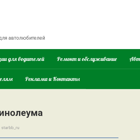
 для автолюбителей
ии для водителей
Ремонт и обслуживание
Авт
телям
Реклама и Контакты
линолеума
:
starbb_ru