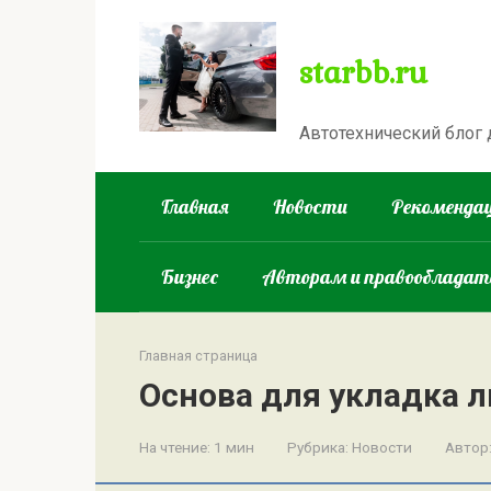
Перейти
к
starbb.ru
контенту
Автотехнический блог
Главная
Новости
Рекомендац
Бизнес
Авторам и правооблада
Главная страница
Основа для укладка 
На чтение:
1 мин
Рубрика:
Новости
Автор