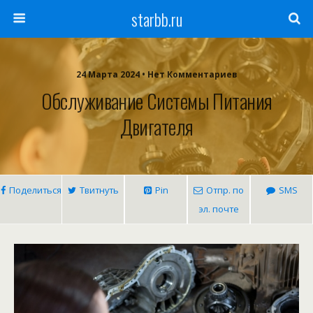
starbb.ru
24 Марта 2024 • Нет Комментариев
Обслуживание Системы Питания
Двигателя
Поделиться
Твитнуть
Pin
Отпр. по
SMS
эл. почте