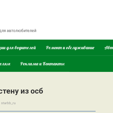
 для автолюбителей
ии для водителей
Ремонт и обслуживание
Авт
телям
Реклама и Контакты
тену из осб
:
starbb_ru