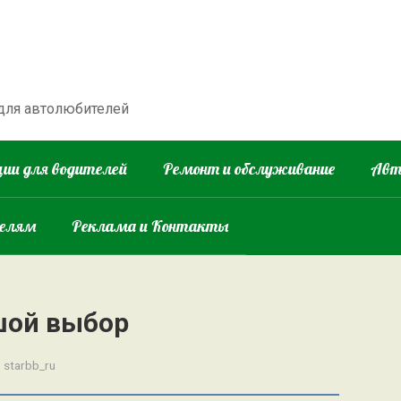
 для автолюбителей
ии для водителей
Ремонт и обслуживание
Авт
телям
Реклама и Контакты
шой выбор
:
starbb_ru