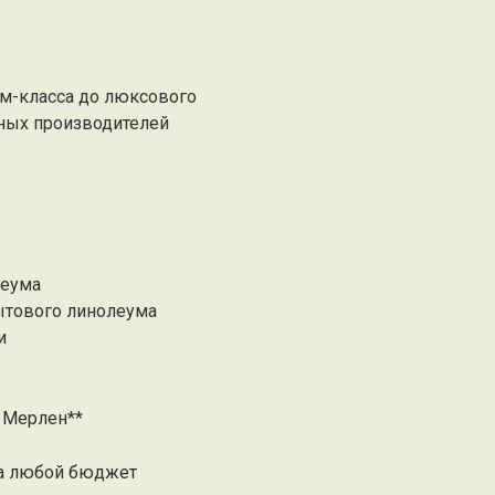
м-класса до люксового
жных производителей
леума
ытового линолеума
и
а Мерлен**
на любой бюджет