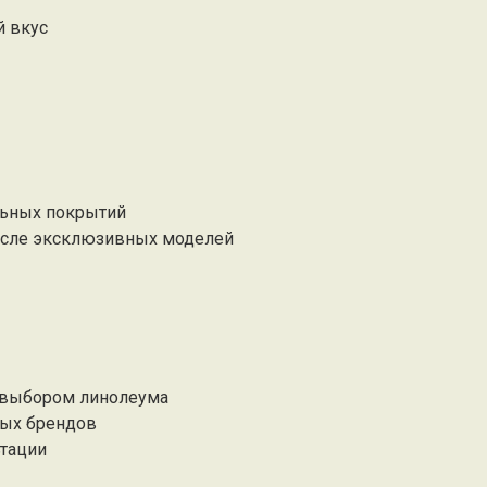
й вкус
льных покрытий
числе эксклюзивных моделей
 выбором линолеума
ных брендов
ьтации