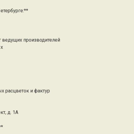
етербурге:**
т ведущих производителей
ых
х расцветок и фактур
т, д. 1А
**