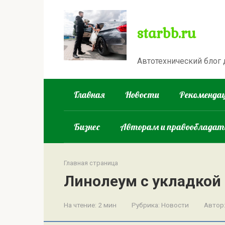
Перейти
к
starbb.ru
контенту
Автотехнический блог
Главная
Новости
Рекомендац
Бизнес
Авторам и правооблада
Главная страница
Линолеум с укладкой
На чтение:
2 мин
Рубрика:
Новости
Автор