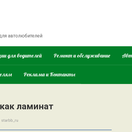
 для автолюбителей
ии для водителей
Ремонт и обслуживание
Авт
телям
Реклама и Контакты
 как ламинат
:
starbb_ru