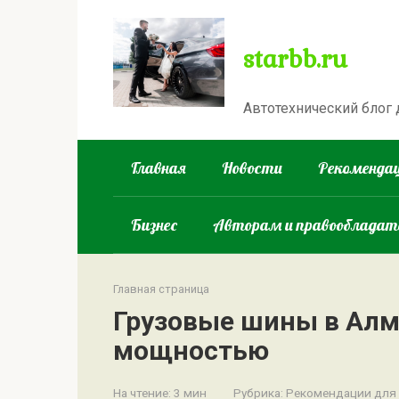
Перейти
к
starbb.ru
контенту
Автотехнический блог
Главная
Новости
Рекомендац
Бизнес
Авторам и правооблада
Главная страница
Грузовые шины в Ал
мощностью
На чтение:
3 мин
Рубрика:
Рекомендации для