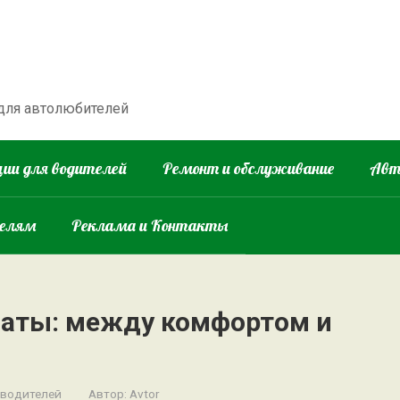
 для автолюбителей
ии для водителей
Ремонт и обслуживание
Авт
телям
Реклама и Контакты
маты: между комфортом и
 водителей
Автор:
Avtor