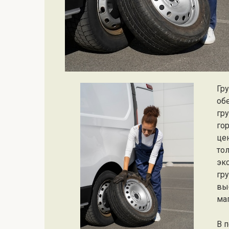
Гр
об
гр
го
це
то
эк
гр
вы
ма
В п