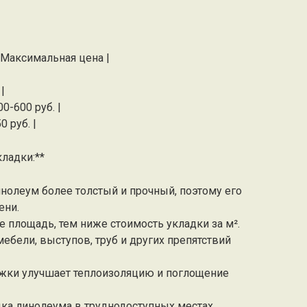
 Максимальная цена |
|
0-600 руб. |
0 руб. |
ладки:**
инолеум более толстый и прочный, поэтому его
ени.
 площадь, тем ниже стоимость укладки за м².
ебели, выступов, труб и других препятствий
ожки улучшает теплоизоляцию и поглощение
ка линолеума в труднодоступных местах,