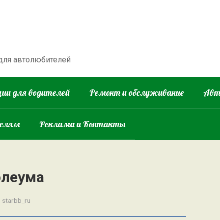
 для автолюбителей
ии для водителей
Ремонт и обслуживание
Авт
телям
Реклама и Контакты
олеума
:
starbb_ru