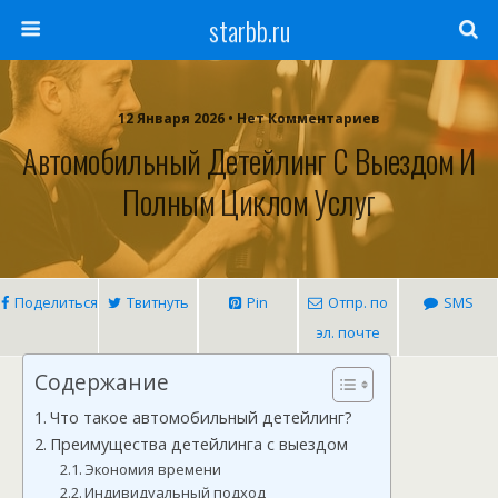
starbb.ru
12 Января 2026 • Нет Комментариев
Автомобильный Детейлинг С Выездом И
Полным Циклом Услуг
Поделиться
Твитнуть
Pin
Отпр. по
SMS
эл. почте
Содержание
Что такое автомобильный детейлинг?
Преимущества детейлинга с выездом
Экономия времени
Индивидуальный подход