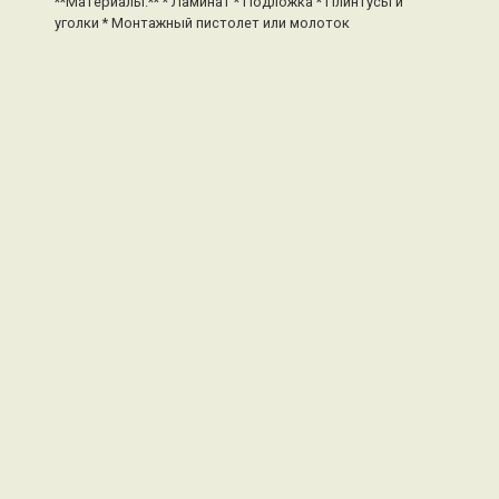
и
**Материалы:** * Ламинат * Подложка * Плинтусы и
уголки * Монтажный пистолет или молоток