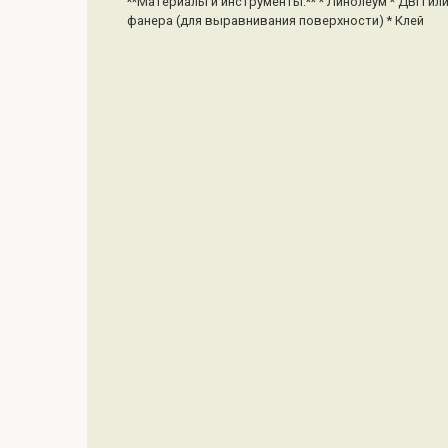
**Материалы и инструменты:** * Линолеум * ДВП ил
фанера (для выравнивания поверхности) * Клей