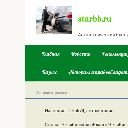
Перейти
к
starbb.ru
контенту
Автотехнический блог
Главная
Новости
Рекомендац
Бизнес
Авторам и правооблада
Главная страница
Название: Detali74, автомагазин
Страна: Челябинская область Челябин