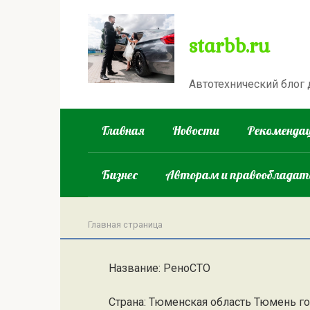
Перейти
к
starbb.ru
контенту
Автотехнический блог
Главная
Новости
Рекомендац
Бизнес
Авторам и правооблада
Главная страница
Название: РеноСТО
Страна: Тюменская область Тюмень г