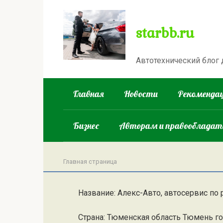
Перейти
к
starbb.ru
контенту
Автотехнический блог
Главная
Новости
Рекомендац
Бизнес
Авторам и правооблада
Главная страница
Название: Алекс-Авто, автосервис по
Страна: Тюменская область Тюмень г