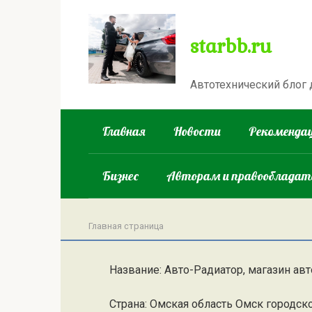
Перейти
к
starbb.ru
контенту
Автотехнический блог
Главная
Новости
Рекомендац
Бизнес
Авторам и правооблада
Главная страница
Название: Авто-Радиатор, магазин авт
Страна: Омская область Омск городск