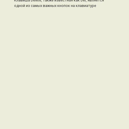
Клавиша Delete, также известная как Del, является
одной из самых важных кнопок на клавиатуре