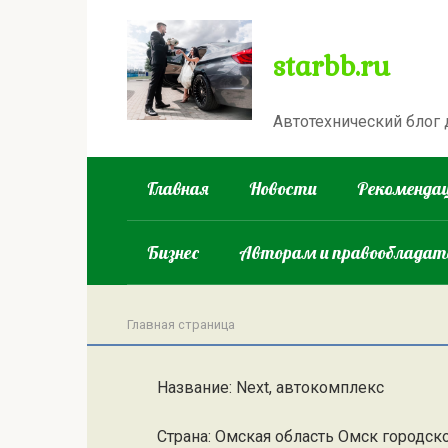
Перейти
к
starbb.ru
контенту
Автотехнический блог
Главная
Новости
Рекомендац
Бизнес
Авторам и правооблада
Главная страница
Название: Next, автокомплекс
Страна: Омская область Омск городск