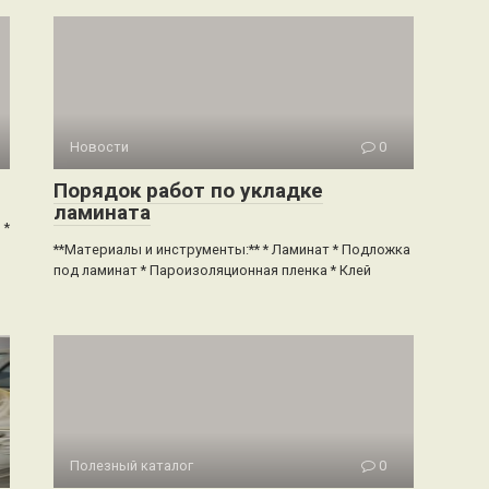
Новости
0
Порядок работ по укладке
ламината
 *
**Материалы и инструменты:** * Ламинат * Подложка
под ламинат * Пароизоляционная пленка * Клей
Полезный каталог
0